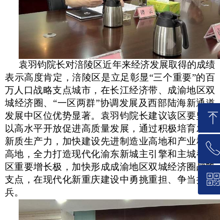
袁羽钧院长对涪陵区近年来经济发展取得的成绩
表示高度肯定，涪陵区是立足彰显
“三个重要”的百
万人口战略支点城市，在长江经济带、成渝地区双
城经济圈、“一区两群”协调发展及西部陆海新通道
发展中区位优势显著。袁羽钧院长建议该区要坚持
以高水平开放促进高质量发展，通过积极培育发展
新质生产力，加快建设先进制造业高地和产业科创
ꂅ
回到顶部
高地，全力打造现代化渝东新城主引擎和主城都市
区重要增长极，加快形成成渝地区双城经济圈战略
ꀥ
010-63691881
支点，在现代化新重庆建设中勇挑重担、争当排头
兵。
微信二维码