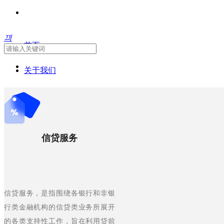
끠
首页
关于我们
人才战略
高质量发展
信贷服务
信息科技
战略咨询
信贷服务，是指围绕各银行和非银
发展资讯
行类金融机构的信贷类业务所展开
联系我们
的各类支持性工作，旨在利用贷前